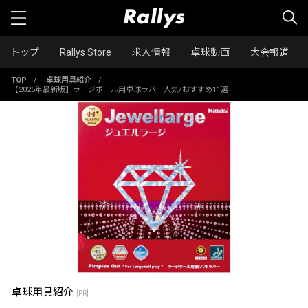
トップ
Rallys Store
求人情報
卓球動画
大会報道
TOP
/
卓球用具紹介
/
【2025年最新版】ラージボール用卓球ラバー人気/おすすめ11選
卓球用具紹介
[PR]