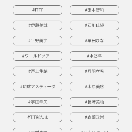
#ITTF
#張本智和
#伊藤美誠
#石川佳純
#平野美宇
#早田ひな
#ワールドツアー
#水谷隼
#戸上隼輔
#丹羽孝希
#琉球アスティーダ
#木原美悠
#宇田幸矢
#長﨑美柚
#T.T彩たま
#森薗政崇