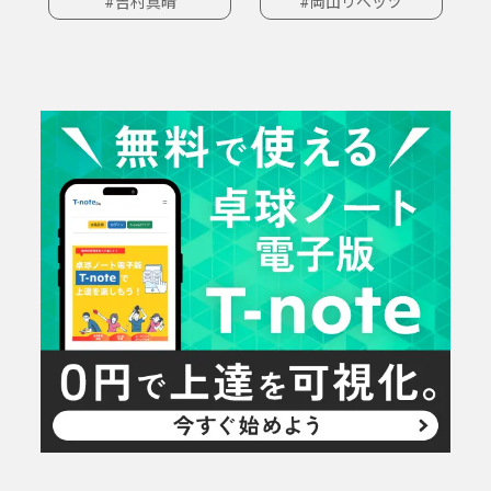
#吉村真晴
#岡山リベッツ