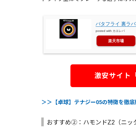
バタフライ 裏ラバー
posted with
カエレバ
楽天市場
激安サイト
＞＞【卓球】テナジー05の特徴を徹
おすすめ②：ハモンドZ2（ニッ