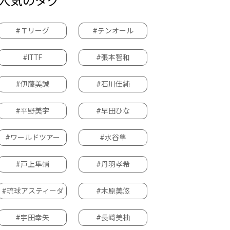
人気のタグ
#Ｔリーグ
#テンオール
#ITTF
#張本智和
#伊藤美誠
#石川佳純
#平野美宇
#早田ひな
#ワールドツアー
#水谷隼
#戸上隼輔
#丹羽孝希
#琉球アスティーダ
#木原美悠
#宇田幸矢
#長﨑美柚