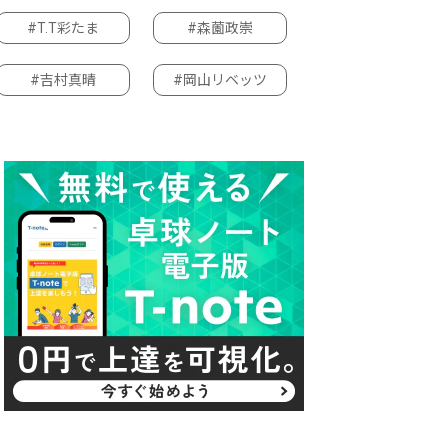
#T.T彩たま
#森薗政崇
#吉村真晴
#岡山リベッツ