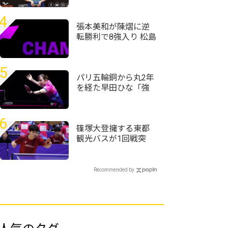
球・WTTフィーダー
タシュケント2026＞
4
張本美和が陳熠に逆
転勝利で8強入り 松島
輝空、篠塚大登も
準々決勝進出 WTTチ
ャンピオンズ・横浜
5
2026
パリ五輪銅から丸2年
を経た早田ひな「強
かったときの感覚が
戻ってきている」＜
卓球・WTTチャンピ
6
オンズ横浜2026＞
篠塚大登擁する東都
観光バスが1回戦突
破 トヨタ自動車、
東芝なども接戦制す
＜第76回全日本実業
Recommended by
団卓球選手権大会＞