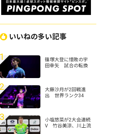
いいねの多い記事
1
篠塚大登に惜敗の宇
田幸矢 試合の転換
点に「どう自分で調
整していくか少し迷
った」＜卓球・WTT
2
チャンピオンズ横浜
大藤沙月が2回戦進
2026＞
出 世界ランク34
位・ウェールズ選手
との激しいラリー戦
制す＜卓球・WTTチ
3
ャンピオンズ横浜
小塩悠菜が2大会連続
2026＞
V 竹谷美涼、川上流
星も上位入賞＜卓