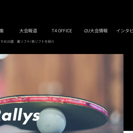
画
大会報道
T4 OFFICE
i2U大会情報
インタ
すすめ20選 裏ソフト/表ソフトを紹介